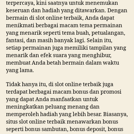
terpercaya, kini saatnya untuk menemukan
keseruan dan hadiah yang ditawarkan. Dengan
bermain di slot online terbaik, Anda dapat
menikmati berbagai macam tema permainan
yang menarik seperti tema buah, petualangan,
fantasi, dan masih banyak lagi. Selain itu,
setiap permainan juga memiliki tampilan yang
menarik dan efek suara yang menghibur,
membuat Anda betah bermain dalam waktu
yang lama.
Tidak hanya itu, di slot online terbaik juga
terdapat berbagai macam bonus dan promosi
yang dapat Anda manfaatkan untuk
meningkatkan peluang menang dan
memperoleh hadiah yang lebih besar. Biasanya,
situs slot online terbaik menawarkan bonus
seperti bonus sambutan, bonus deposit, bonus