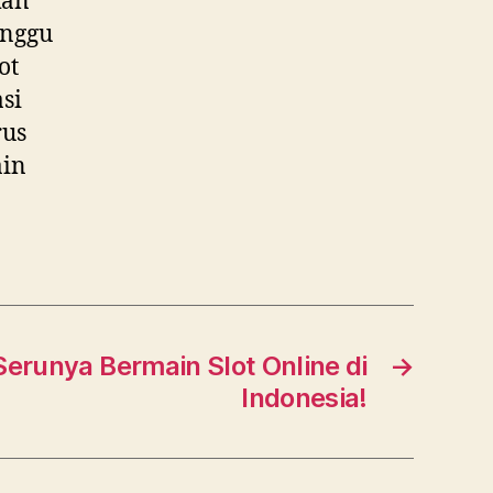
kan
unggu
ot
si
rus
ain
Serunya Bermain Slot Online di
→
Indonesia!