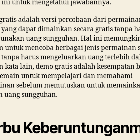
l ini untuk mengetahui jawabannya.
ratis adalah versi percobaan dari permainan
 yang dapat dimainkan secara gratis tanpa h
unakan uang sungguhan. Hal ini memungki
 untuk mencoba berbagai jenis permainan s
 tanpa harus mengeluarkan uang terlebih da
 kata lain, demo gratis adalah kesempatan b
pemain untuk mempelajari dan memahami
inan sebelum memutuskan untuk memaink
n uang sungguhan.
rbu Keberuntungan