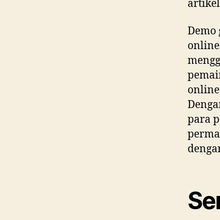
artike
Demo g
online
mengg
pemain
online
Dengan
para 
perma
denga
Se