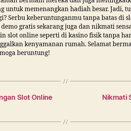
laman bermain mereka dan juga meningkat
g untuk memenangkan hadiah besar. Jadi, t
gi? Serbu keberuntunganmu tanpa batas di sl
 demo gratis sekarang juga dan nikmati sensa
n slot online seperti di kasino fisik tanpa ha
ggalkan kenyamanan rumah. Selamat berm
emoga beruntung!
gan Slot Online
Nikmati 