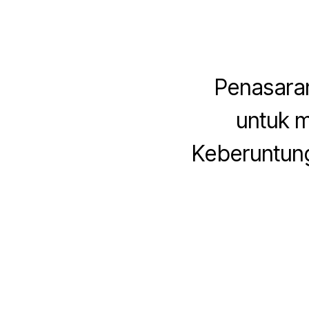
Penasara
untuk m
Keberuntung