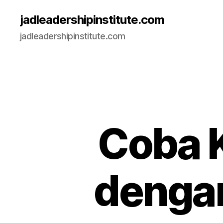
jadleadershipinstitute.com
jadleadershipinstitute.com
Coba 
dengan