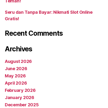
Teman!
Seru dan Tanpa Bayar: Nikmati Slot Online
Gratis!
Recent Comments
Archives
August 2026
June 2026
May 2026
April 2026
February 2026
January 2026
December 2025