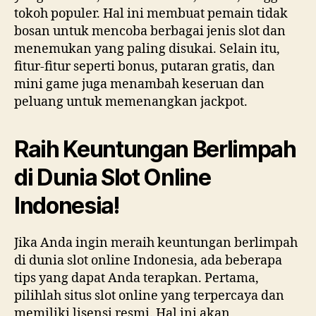
tokoh populer. Hal ini membuat pemain tidak
bosan untuk mencoba berbagai jenis slot dan
menemukan yang paling disukai. Selain itu,
fitur-fitur seperti bonus, putaran gratis, dan
mini game juga menambah keseruan dan
peluang untuk memenangkan jackpot.
Raih Keuntungan Berlimpah
di Dunia Slot Online
Indonesia!
Jika Anda ingin meraih keuntungan berlimpah
di dunia slot online Indonesia, ada beberapa
tips yang dapat Anda terapkan. Pertama,
pilihlah situs slot online yang terpercaya dan
memiliki lisensi resmi. Hal ini akan