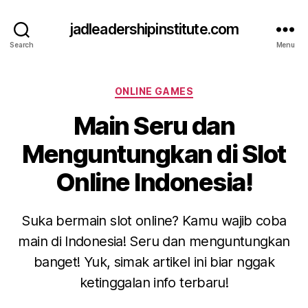
jadleadershipinstitute.com
Search
Menu
Categories
ONLINE GAMES
Main Seru dan
Menguntungkan di Slot
Online Indonesia!
Suka bermain slot online? Kamu wajib coba
main di Indonesia! Seru dan menguntungkan
banget! Yuk, simak artikel ini biar nggak
ketinggalan info terbaru!