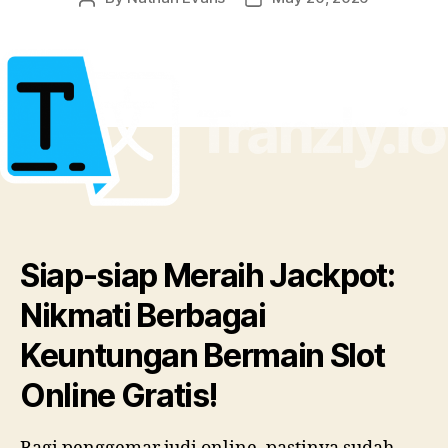
author
date
Siap-siap Meraih Jackpot:
Nikmati Berbagai
Keuntungan Bermain Slot
Online Gratis!