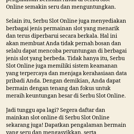
Online semakin seru dan menguntungkan.
Selain itu, Serbu Slot Online juga menyediakan
berbagai jenis permainan slot yang menarik
dan terus diperbarui secara berkala. Hal ini
akan membuat Anda tidak pernah bosan dan
selalu dapat mencoba peruntungan di berbagai
jenis slot yang berbeda. Tidak hanya itu, Serbu
Slot Online juga memiliki sistem keamanan
yang terpercaya dan menjaga kerahasiaan data
pribadi Anda. Dengan demikian, Anda dapat
bermain dengan tenang dan fokus untuk
meraih keuntungan besar di Serbu Slot Online.
Jadi tunggu apa lagi? Segera daftar dan
mainkan slot online di Serbu Slot Online
sekarang juga! Dapatkan pengalaman bermain
yang seru dan mengasyikkan, serta