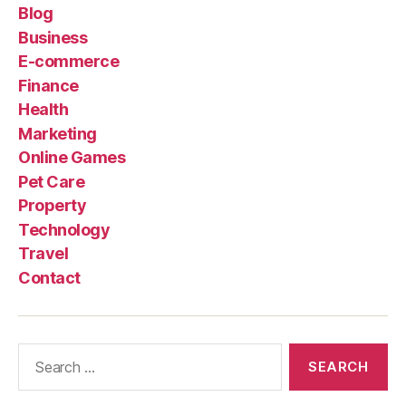
Blog
Business
E-commerce
Finance
Health
Marketing
Online Games
Pet Care
Property
Technology
Travel
Contact
Search
for: