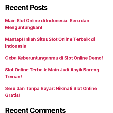
Recent Posts
Main Slot Online di Indonesia: Seru dan
Menguntungkan!
Mantap! Inilah Situs Slot Online Terbaik di
Indonesia
Coba Keberuntunganmu di Slot Online Demo!
Slot Online Terbaik: Main Judi Asyik Bareng
Teman!
Seru dan Tanpa Bayar: Nikmati Slot Online
Gratis!
Recent Comments