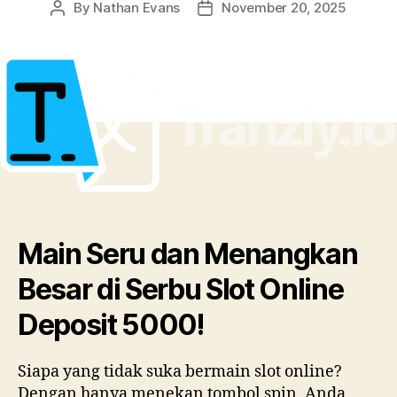
By
Nathan Evans
November 20, 2025
Post
Post
author
date
Main Seru dan Menangkan
Besar di Serbu Slot Online
Deposit 5000!
Siapa yang tidak suka bermain slot online?
Dengan hanya menekan tombol spin, Anda