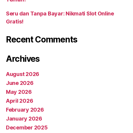
Seru dan Tanpa Bayar: Nikmati Slot Online
Gratis!
Recent Comments
Archives
August 2026
June 2026
May 2026
April 2026
February 2026
January 2026
December 2025