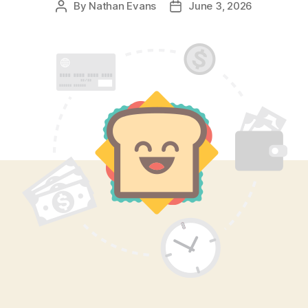
By
Nathan Evans
June 3, 2026
Post
Post
author
date