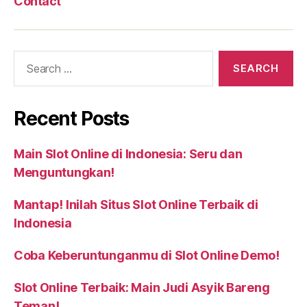
Contact
Search
for:
Recent Posts
Main Slot Online di Indonesia: Seru dan
Menguntungkan!
Mantap! Inilah Situs Slot Online Terbaik di
Indonesia
Coba Keberuntunganmu di Slot Online Demo!
Slot Online Terbaik: Main Judi Asyik Bareng
Teman!