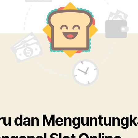
ru dan Menguntungk