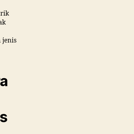
rik
ak
jenis
ra
us