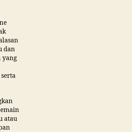
ine
ak
 alasan
u dan
n yang
serta
ngkan
Pemain
u atau
apan