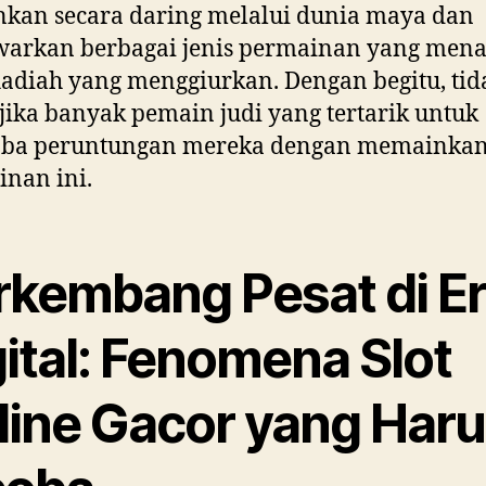
kan secara daring melalui dunia maya dan
arkan berbagai jenis permainan yang mena
hadiah yang menggiurkan. Dengan begitu, tid
jika banyak pemain judi yang tertarik untuk
ba peruntungan mereka dengan memainkan 
nan ini.
rkembang Pesat di E
ital: Fenomena Slot
line Gacor yang Har