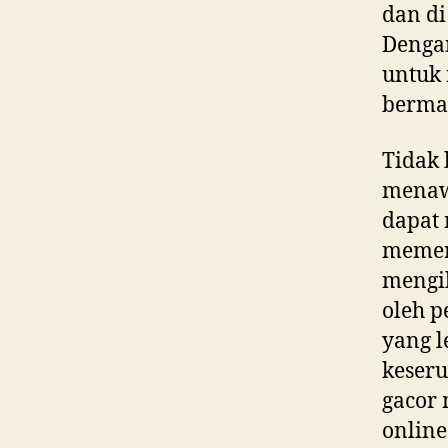
dan di
Dengan
untuk 
berma
Tidak 
menaw
dapat
memen
mengik
oleh 
yang l
keseru
gacor 
online