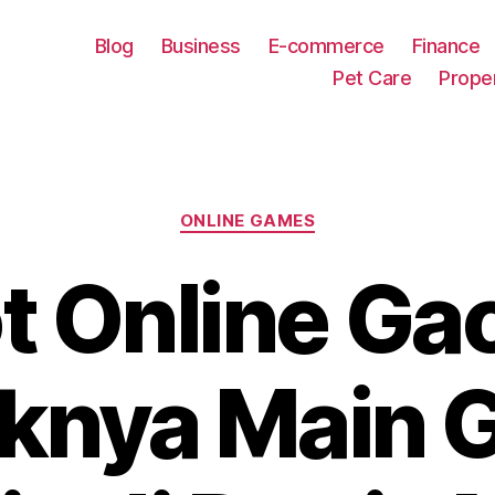
Blog
Business
E-commerce
Finance
Pet Care
Prope
Categories
ONLINE GAMES
t Online Ga
iknya Main 