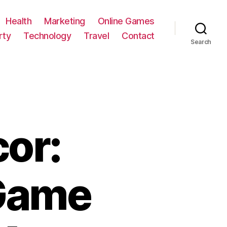
Health
Marketing
Online Games
rty
Technology
Travel
Contact
Search
cor:
Game