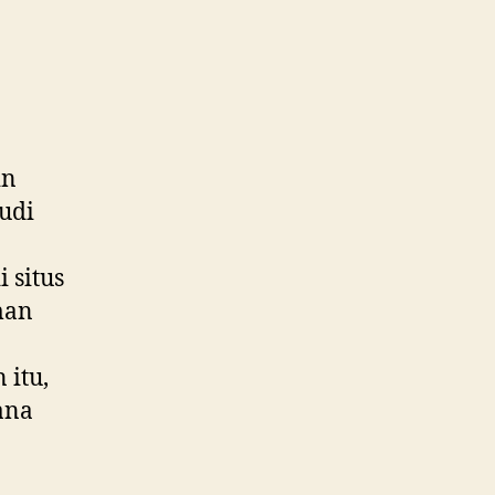
in
udi
 situs
man
 itu,
ana