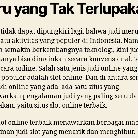
ru yang Tak Terlupak
tidak dapat dipungkiri lagi, bahwa judi me
satu aktivitas yang populer di Indonesia. Na
 semakin berkembangnya teknologi, kini ju
hanya bisa dimainkan secara konvensional, t
ecara online. Salah satu jenis judi online yang
populer adalah slot online. Dan di antara s
judi online yang ada, ada satu situs yang
rkan pengalaman judi yang paling seru da
kan, yaitu situs slot online terbaik.
slot online terbaik menawarkan berbagai m
nan judi slot yang menarik dan menghibur.