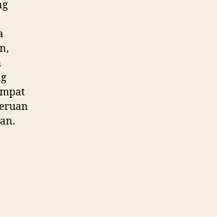
ng
a
n,
n
ng
empat
seruan
an.