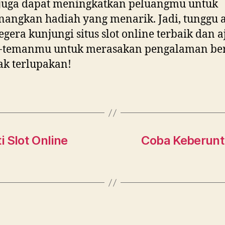
 juga dapat meningkatkan peluangmu untuk
angkan hadiah yang menarik. Jadi, tunggu 
Segera kunjungi situs slot online terbaik dan a
-temanmu untuk merasakan pengalaman ber
ak terlupakan!
 Slot Online
Coba Keberunt