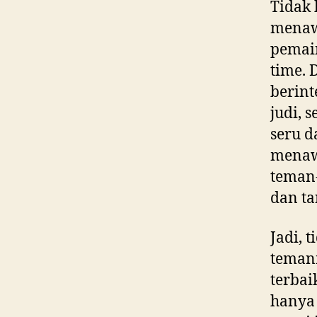
Tidak 
menaw
pemai
time. 
berint
judi, 
seru da
menaw
teman
dan ta
Jadi, 
temanm
terbai
hanya 