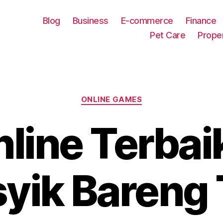
Blog
Business
E-commerce
Finance
Pet Care
Prope
Categories
ONLINE GAMES
nline Terbai
syik Bareng