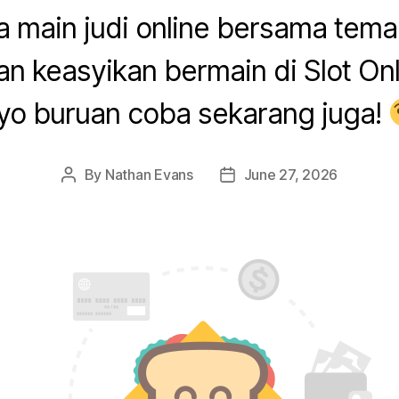
 main judi online bersama tem
n keasyikan bermain di Slot Onl
yo buruan coba sekarang juga!
By
Nathan Evans
June 27, 2026
Post
Post
author
date