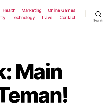
Health
Marketing
Online Games
rty
Technology
Travel
Contact
Search
k: Main
 Teman!