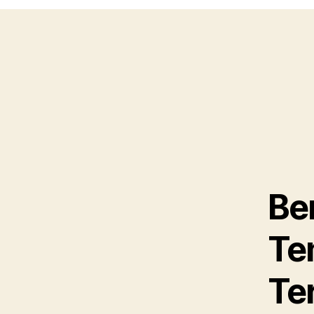
Be
Te
Te