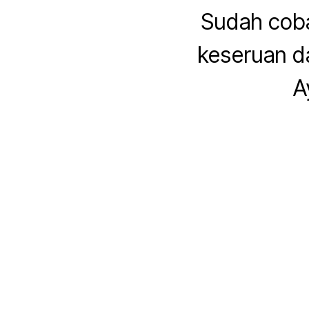
Sudah coba
keseruan da
A