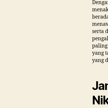
Dengan
menak
berada
menaw
serta 
pengal
paling
yang t
yang 
Ja
Ni