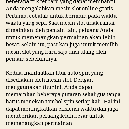
beberapa trik terbaru yang dapat membantu
Anda mengalahkan mesin slot online gratis.
Pertama, cobalah untuk bermain pada waktu-
waktu yang sepi. Saat mesin slot tidak ramai
dimainkan oleh pemain lain, peluang Anda
untuk memenangkan permainan akan lebih
besar. Selain itu, pastikan juga untuk memilih
mesin slot yang baru saja diisi ulang oleh
pemain sebelumnya.
Kedua, manfaatkan fitur auto spin yang
disediakan oleh mesin slot. Dengan
menggunakan fitur ini, Anda dapat
memainkan beberapa putaran sekaligus tanpa
harus menekan tombol spin setiap kali. Hal ini
dapat meningkatkan efisiensi waktu dan juga
memberikan peluang lebih besar untuk
memenangkan permainan.