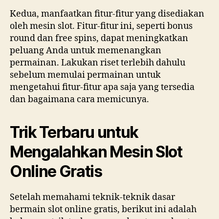
Kedua, manfaatkan fitur-fitur yang disediakan
oleh mesin slot. Fitur-fitur ini, seperti bonus
round dan free spins, dapat meningkatkan
peluang Anda untuk memenangkan
permainan. Lakukan riset terlebih dahulu
sebelum memulai permainan untuk
mengetahui fitur-fitur apa saja yang tersedia
dan bagaimana cara memicunya.
Trik Terbaru untuk
Mengalahkan Mesin Slot
Online Gratis
Setelah memahami teknik-teknik dasar
bermain slot online gratis, berikut ini adalah