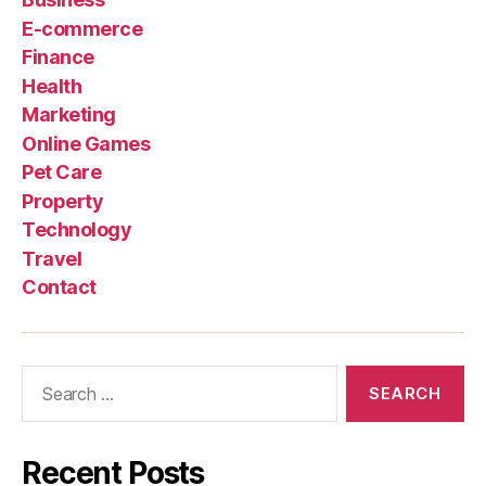
E-commerce
Finance
Health
Marketing
Online Games
Pet Care
Property
Technology
Travel
Contact
Search
for:
Recent Posts