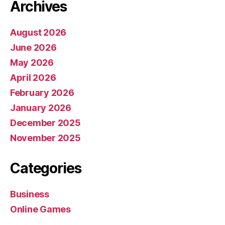
Archives
August 2026
June 2026
May 2026
April 2026
February 2026
January 2026
December 2025
November 2025
Categories
Business
Online Games