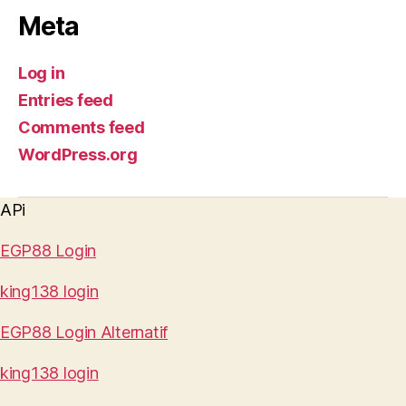
Meta
Log in
Entries feed
Comments feed
WordPress.org
APi
EGP88 Login
king138 login
EGP88 Login Alternatif
king138 login