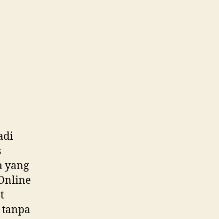
n
adi
s
a yang
 Online
t
 tanpa