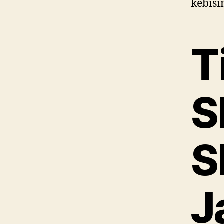
kebisi
T
S
S
J