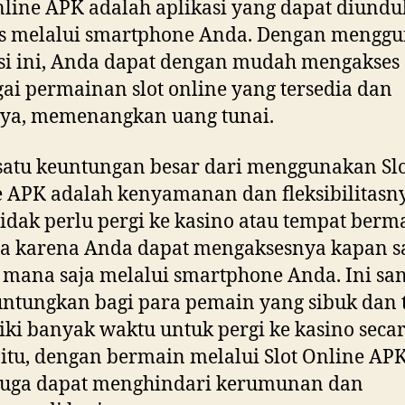
nline APK adalah aplikasi yang dapat diund
es melalui smartphone Anda. Dengan mengg
si ini, Anda dapat dengan mudah mengakses
ai permainan slot online yang tersedia dan
nya, memenangkan uang tunai.
satu keuntungan besar dari menggunakan Sl
 APK adalah kenyamanan dan fleksibilitasn
idak perlu pergi ke kasino atau tempat berm
a karena Anda dapat mengaksesnya kapan s
 mana saja melalui smartphone Anda. Ini sa
tungkan bagi para pemain yang sibuk dan 
ki banyak waktu untuk pergi ke kasino secara
 itu, dengan bermain melalui Slot Online APK
juga dapat menghindari kerumunan dan