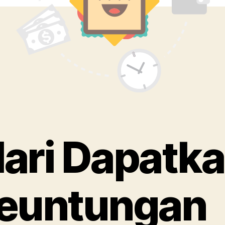
ari Dapatk
euntungan