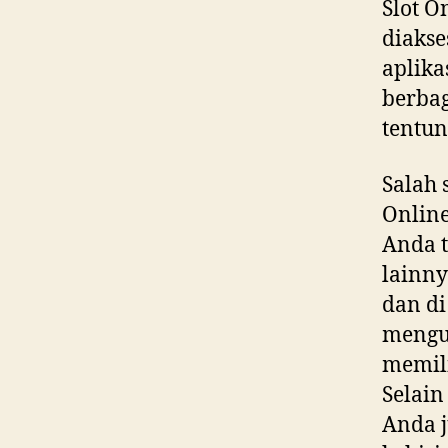
Slot O
diaks
aplika
berbag
tentu
Salah 
Online
Anda t
lainny
dan di
mengun
memili
Selain
Anda 