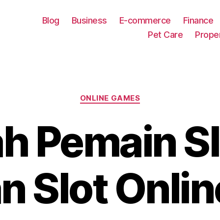
Blog
Business
E-commerce
Finance
Pet Care
Prope
Categories
ONLINE GAMES
ah Pemain Sl
n Slot Onlin