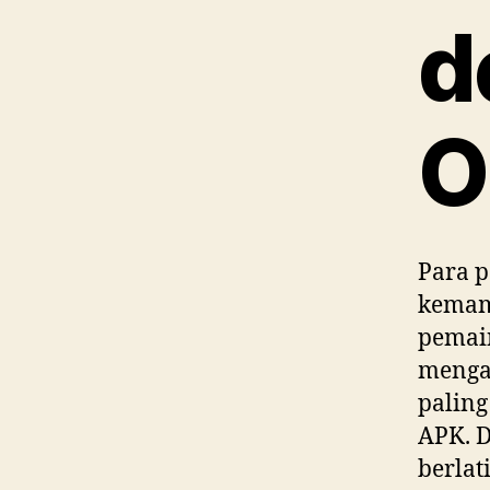
d
O
Para p
kemam
pemain
mengas
paling
APK. D
berlat