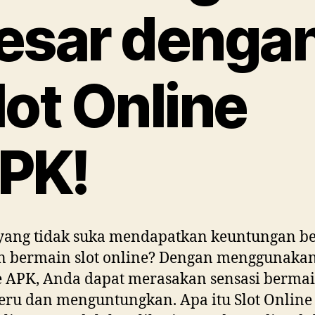
esar denga
lot Online
PK!
yang tidak suka mendapatkan keuntungan b
 bermain slot online? Dengan menggunakan
 APK, Anda dapat merasakan sensasi bermai
eru dan menguntungkan. Apa itu Slot Onlin