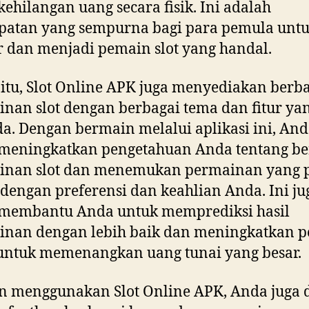
kehilangan uang secara fisik. Ini adalah
patan yang sempurna bagi para pemula unt
r dan menjadi pemain slot yang handal.
 itu, Slot Online APK juga menyediakan berb
nan slot dengan berbagai tema dan fitur ya
a. Dengan bermain melalui aplikasi ini, An
 meningkatkan pengetahuan Anda tentang be
inan slot dan menemukan permainan yang p
 dengan preferensi dan keahlian Anda. Ini ju
 membantu Anda untuk memprediksi hasil
inan dengan lebih baik dan meningkatkan p
untuk memenangkan uang tunai yang besar.
n menggunakan Slot Online APK, Anda juga 