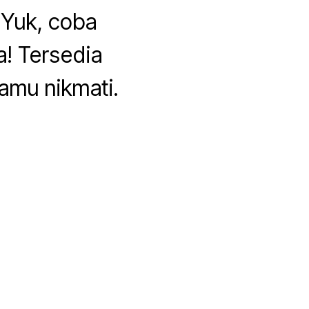
 Yuk, coba
a! Tersedia
amu nikmati.