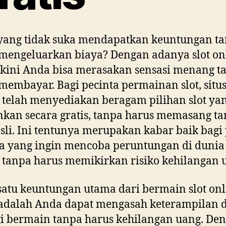
yang tidak suka mendapatkan keuntungan t
mengeluarkan biaya? Dengan adanya slot on
, kini Anda bisa merasakan sensasi menang t
membayar. Bagi pecinta permainan slot, situs
 telah menyediakan beragam pilihan slot yan
kan secara gratis, tanpa harus memasang t
sli. Ini tentunya merupakan kabar baik bagi
 yang ingin mencoba peruntungan di dunia 
 tanpa harus memikirkan risiko kehilangan 
satu keuntungan utama dari bermain slot onl
 adalah Anda dapat mengasah keterampilan 
gi bermain tanpa harus kehilangan uang. De