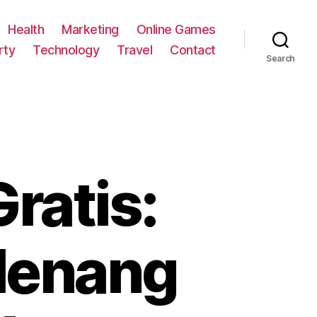
Health
Marketing
Online Games
rty
Technology
Travel
Contact
Search
ratis:
Menang