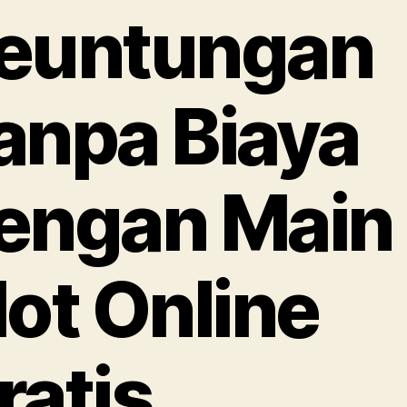
euntungan
anpa Biaya
engan Main
lot Online
ratis