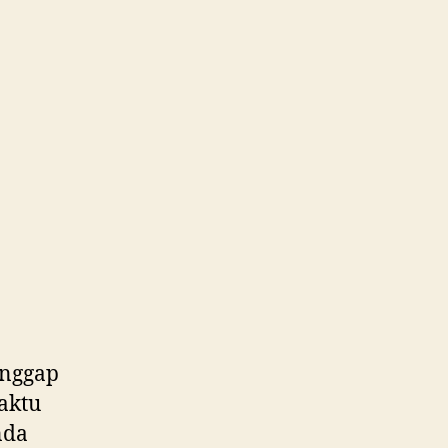
anggap
aktu
nda