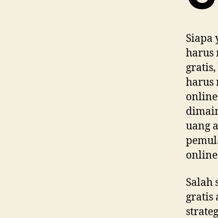
Siapa 
harus 
gratis
harus 
online
dimain
uang a
pemula
online
Salah 
gratis
strate