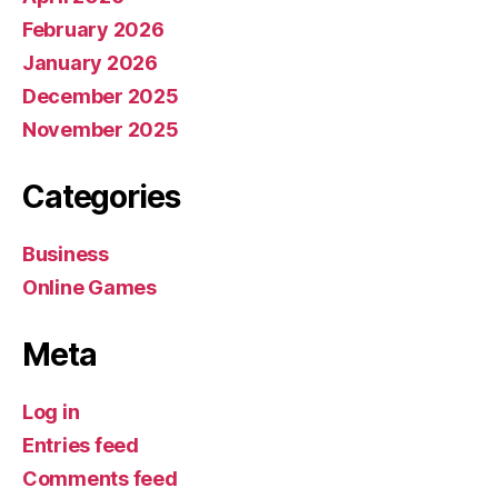
February 2026
January 2026
December 2025
November 2025
Categories
Business
Online Games
Meta
Log in
Entries feed
Comments feed