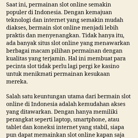
Saat ini, permainan slot online semakin
populer di Indonesia. Dengan kemajuan
teknologi dan internet yang semakin mudah
diakses, bermain slot online menjadi lebih
praktis dan menyenangkan. Tidak hanya itu,
ada banyak situs slot online yang menawarkan
berbagai macam pilihan permainan dengan
kualitas yang terjamin. Hal ini membuat para
pecinta slot tidak perlu lagi pergi ke kasino
untuk menikmati permainan kesukaan
mereka.
Salah satu keuntungan utama dari bermain slot
online di Indonesia adalah kemudahan akses
yang ditawarkan. Dengan hanya memiliki
perangkat seperti laptop, smartphone, atau
tablet dan koneksi internet yang stabil, siapa
pun dapat memainkan slot online kapan saja