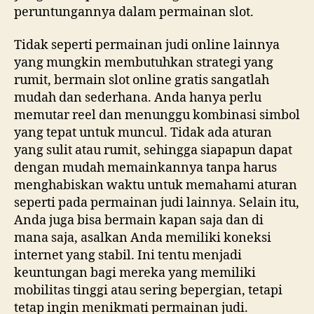
peruntungannya dalam permainan slot.
Tidak seperti permainan judi online lainnya
yang mungkin membutuhkan strategi yang
rumit, bermain slot online gratis sangatlah
mudah dan sederhana. Anda hanya perlu
memutar reel dan menunggu kombinasi simbol
yang tepat untuk muncul. Tidak ada aturan
yang sulit atau rumit, sehingga siapapun dapat
dengan mudah memainkannya tanpa harus
menghabiskan waktu untuk memahami aturan
seperti pada permainan judi lainnya. Selain itu,
Anda juga bisa bermain kapan saja dan di
mana saja, asalkan Anda memiliki koneksi
internet yang stabil. Ini tentu menjadi
keuntungan bagi mereka yang memiliki
mobilitas tinggi atau sering bepergian, tetapi
tetap ingin menikmati permainan judi.