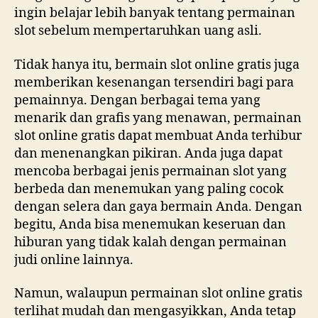
ingin belajar lebih banyak tentang permainan
slot sebelum mempertaruhkan uang asli.
Tidak hanya itu, bermain slot online gratis juga
memberikan kesenangan tersendiri bagi para
pemainnya. Dengan berbagai tema yang
menarik dan grafis yang menawan, permainan
slot online gratis dapat membuat Anda terhibur
dan menenangkan pikiran. Anda juga dapat
mencoba berbagai jenis permainan slot yang
berbeda dan menemukan yang paling cocok
dengan selera dan gaya bermain Anda. Dengan
begitu, Anda bisa menemukan keseruan dan
hiburan yang tidak kalah dengan permainan
judi online lainnya.
Namun, walaupun permainan slot online gratis
terlihat mudah dan mengasyikkan, Anda tetap