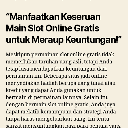
“Manfaatkan Keseruan
Main Slot Online Gratis
untuk Meraup Keuntungan!”
Meskipun permainan slot online gratis tidak
memerlukan taruhan uang asli, tetapi Anda
tetap bisa mendapatkan keuntungan dari
permainan ini. Beberapa situs judi online
menyediakan hadiah berupa uang tunai atau
kredit yang dapat Anda gunakan untuk
bermain di permainan lainnya. Selain itu,
dengan bermain slot online gratis, Anda juga
dapat melatih kemampuan dan strategi Anda
tanpa harus mengeluarkan uang. Ini tentu
sangat menguntungkan bagi para pemula yang