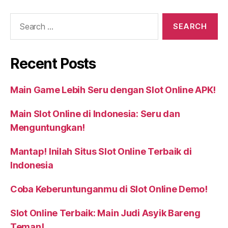
Search
for:
Recent Posts
Main Game Lebih Seru dengan Slot Online APK!
Main Slot Online di Indonesia: Seru dan
Menguntungkan!
Mantap! Inilah Situs Slot Online Terbaik di
Indonesia
Coba Keberuntunganmu di Slot Online Demo!
Slot Online Terbaik: Main Judi Asyik Bareng
Teman!