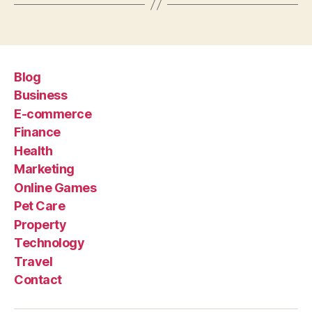
Blog
Business
E-commerce
Finance
Health
Marketing
Online Games
Pet Care
Property
Technology
Travel
Contact