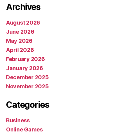
Archives
August 2026
June 2026
May 2026
April 2026
February 2026
January 2026
December 2025
November 2025
Categories
Business
Online Games