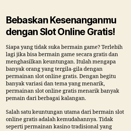
Bebaskan Kesenanganmu
dengan Slot Online Gratis!
Siapa yang tidak suka bermain game? Terlebih
lagi jika bisa bermain game secara gratis dan
menghasilkan keuntungan. Itulah mengapa
banyak orang yang tergila-gila dengan
permainan slot online gratis. Dengan begitu
banyak variasi dan tema yang menarik,
permainan slot online gratis menarik banyak
pemain dari berbagai kalangan.
Salah satu keuntungan utama dari bermain slot
online gratis adalah kemudahannya. Tidak
seperti permainan kasino tradisional yang