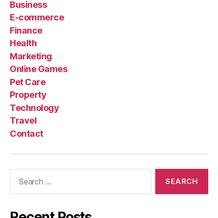
Business
E-commerce
Finance
Health
Marketing
Online Games
Pet Care
Property
Technology
Travel
Contact
Search
for:
Recent Posts