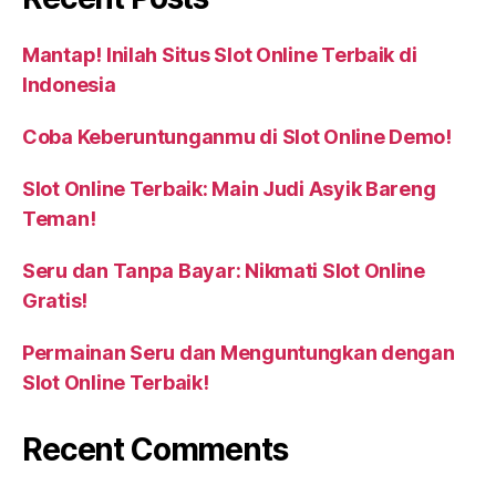
Mantap! Inilah Situs Slot Online Terbaik di
Indonesia
Coba Keberuntunganmu di Slot Online Demo!
Slot Online Terbaik: Main Judi Asyik Bareng
Teman!
Seru dan Tanpa Bayar: Nikmati Slot Online
Gratis!
Permainan Seru dan Menguntungkan dengan
Slot Online Terbaik!
Recent Comments